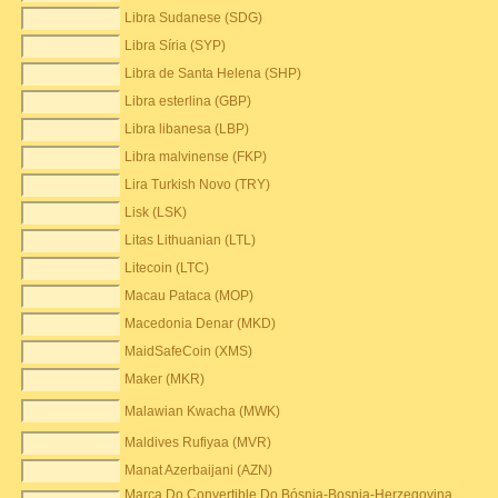
Libra Sudanese (SDG)
Libra Síria (SYP)
Libra de Santa Helena (SHP)
Libra esterlina (GBP)
Libra libanesa (LBP)
Libra malvinense (FKP)
Lira Turkish Novo (TRY)
Lisk (LSK)
Litas Lithuanian (LTL)
Litecoin (LTC)
Macau Pataca (MOP)
Macedonia Denar (MKD)
MaidSafeCoin (XMS)
Maker (MKR)
Malawian Kwacha (MWK)
Maldives Rufiyaa (MVR)
Manat Azerbaijani (AZN)
Marca Do Convertible Do Bósnia-Bosnia-Herzegovina