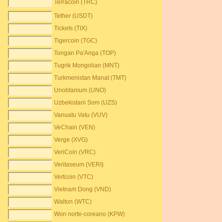
Terracoin (TRC)
Tether (USDT)
Tickets (TIX)
Tigercoin (TGC)
Tongan Pa'Anga (TOP)
Tugrik Mongolian (MNT)
Turkmenistan Manat (TMT)
Unobtanium (UNO)
Uzbekistani Som (UZS)
Vanuatu Vatu (VUV)
VeChain (VEN)
Verge (XVG)
VeriCoin (VRC)
Veritaseum (VERI)
Vertcoin (VTC)
Vietnam Dong (VND)
Walton (WTC)
Won norte-coreano (KPW)