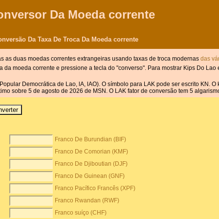
onversor Da Moeda corrente
onversão Da Taxa De Troca Da Moeda corrente
das as duas moedas correntes extrangeiras usando taxas de troca modernas
das vár
da da moeda corrente e pressione a tecla do "converso". Para mostrar Kips Do Lao
Popular Democrática de Lao, lA, lAO). O símbolo para LAK pode ser escrito KN. O k
 último sobre 5 de agosto de 2026 de MSN. O LAK fator de conversão tem 5 algarismos
Franco De Burundian (BIF)
Franco De Comorian (KMF)
Franco De Djiboutian (DJF)
Franco De Guinean (GNF)
Franco Pacífico Francês (XPF)
Franco Rwandan (RWF)
Franco suíço (CHF)