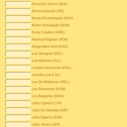
Krona De Sueco (SEK)
Krona Icelandic (ISK)
Krone Dinamarquês (DKK)
Krone Norueguês (NOK)
Kuna Croatian (HRK)
Kwanza Angolan (AOA)
Kyrgyzstani Som (KGS)
Lari Georgian (GEL)
Lek Albanian (ALL)
Lempira Honduran (HNL)
Lesotho Loti (LSL)
Leu De Moldovan (MDL)
Leu Romanian (RON)
Lev Bulgarian (BGN)
Libra Cypriot (CYP)
Libra De Gibraltar (GIP)
Libra Egípcia (EGP)
Libra Jersey (JEP)