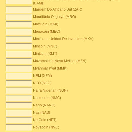
(BAM)
Margem Do Africano Sul (ZAR)
Mauritânia Ouguiya (MRO)
MaxCoin (MAX)
Megacoin (MEC)
Mexicano Unidad De Inversion (MXV)
Mincoin (MNC)
Mintcoin (XMT)
Mozambican Novo Metical (MZN)
Myanmar Kyat (MMK)
NEM (XEM)
NEO (NEO)
Naira Nigerian (NGN)
Namecoin (NMC)
Nano (NANO)
Nas (NAS)
NetCoin (NET)
Novacoin (NVC)