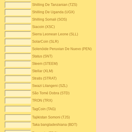
Shilling De Tanzanian (TZS)
Shilling De Uganda (UGX)
Shilling Somali (SOS)
Siacoin (XSC)
Sierra Leonean Leone (SLL)
SolarCoin (SLR)
Solenóide Peruvian De Nuevo (PEN)
Status (SNT)
Steem (STEEM)
Stellar (XLM)
Stratis (STRAT)
Swazi Lilangeni (SZL)
São Tomé Dobra (STD)
TRON (TRX)
TagCoin (TAG)
Tajikistan Somoni (TJS)
Taka bangladeshiana (BDT)