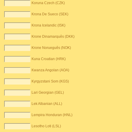
Koruna Czech (CZK)
Krona De Sueco (SEK)
Krona Icelandic (ISK)
Krone Dinamarquês (DKK)
Krone Norueguês (NOK)
Kuna Croatian (HRK)
Kwanza Angolan (AOA)
Kyrgyzstani Som (KGS)
Lari Georgian (GEL)
Lek Albanian (ALL)
Lempira Honduran (HNL)
Lesotho Loti (LSL)