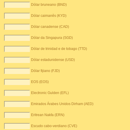
Dólar bruneano (BND)
Dólar caimanês (KYD)
Dólar canadense (CAD)
Dólar da Singapura (SGD)
Dólar de trinidad e de tobago (TTD)
Dólar estadunidense (USD)
Dólar fijiano (FJD)
EOS (EOS)
Electronic Gulden (EFL)
Emirados Árabes Unidos Dirham (AED)
Eritrean Nakfa (ERN)
Escudo cabo-verdiano (CVE)