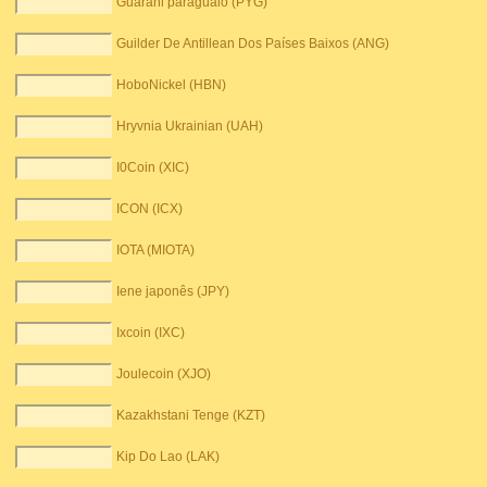
Guarani paraguaio (PYG)
Guilder De Antillean Dos Países Baixos (ANG)
HoboNickel (HBN)
Hryvnia Ukrainian (UAH)
I0Coin (XIC)
ICON (ICX)
IOTA (MIOTA)
Iene japonês (JPY)
Ixcoin (IXC)
Joulecoin (XJO)
Kazakhstani Tenge (KZT)
Kip Do Lao (LAK)