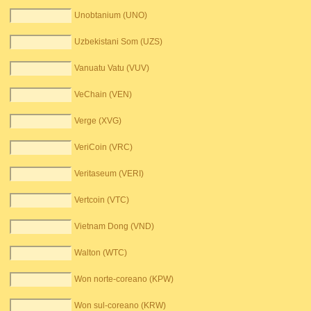
Unobtanium (UNO)
Uzbekistani Som (UZS)
Vanuatu Vatu (VUV)
VeChain (VEN)
Verge (XVG)
VeriCoin (VRC)
Veritaseum (VERI)
Vertcoin (VTC)
Vietnam Dong (VND)
Walton (WTC)
Won norte-coreano (KPW)
Won sul-coreano (KRW)