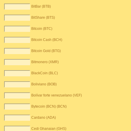
BitBar (BTB)
BitShare (BTS)
Bitcoin (BTC)
Bitcoin Cash (BCH)
Bitcoin Gold (BTG)
Bitmonero (XMR)
BlackCoin (BLC)
Boliviano (BOB)
Bolívar forte venezuelano (VEF)
Bytecoin (BCN) (BCN)
Cardano (ADA)
Cedi Ghanaian (GHS)