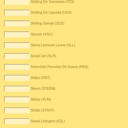
Shilling De Tanzanian (TZS)
Shilling De Uganda (UGX)
Shilling Somali (SOS)
Siacoin (XSC)
Sierra Leonean Leone (SLL)
SolarCoin (SLR)
Solenóide Peruvian De Nuevo (PEN)
Status (SNT)
Steem (STEEM)
Stellar (XLM)
Stratis (STRAT)
Swazi Lilangeni (SZL)