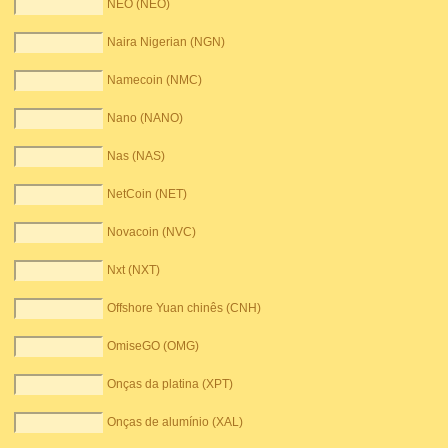
NEO (NEO)
Naira Nigerian (NGN)
Namecoin (NMC)
Nano (NANO)
Nas (NAS)
NetCoin (NET)
Novacoin (NVC)
Nxt (NXT)
Offshore Yuan chinês (CNH)
OmiseGO (OMG)
Onças da platina (XPT)
Onças de alumínio (XAL)