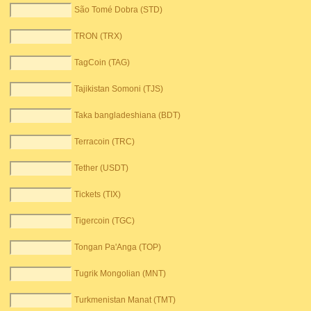
São Tomé Dobra (STD)
TRON (TRX)
TagCoin (TAG)
Tajikistan Somoni (TJS)
Taka bangladeshiana (BDT)
Terracoin (TRC)
Tether (USDT)
Tickets (TIX)
Tigercoin (TGC)
Tongan Pa'Anga (TOP)
Tugrik Mongolian (MNT)
Turkmenistan Manat (TMT)