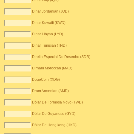
Dinar Iraqi (IQD)
Dinar Jordanian (JOD)
Dinar Kuwaiti (KWD)
Dinar Libyan (LYD)
Dinar Tunisian (TND)
Direita Especial Do Desenho (SDR)
Dirham Moroccan (MAD)
DogeCoin (XDG)
Dram Armenian (AMD)
Dólar De Formosa Novo (TWD)
Dólar De Guyanese (GYD)
Dólar De Hong.kong (HKD)