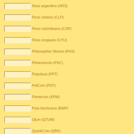
Peso argentino (ARS)
Peso chileno (CLP)
Peso colombiano (COP)
Peso uruguaio (UYU)
Philosopher Stones (PHS)
Phoenixcoin (PXC)
Populous (PPT)
PotCoin (POT)
Primecoin (XPM)
Pula bechuana (BWP)
Qtum (QTUM)
QuarkCoin (QRK)