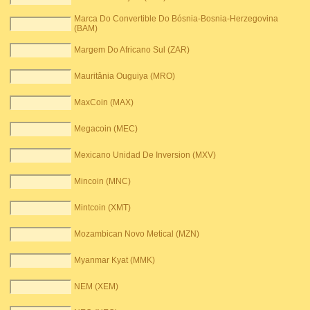
Marca Do Convertible Do Bósnia-Bosnia-Herzegovina
(BAM)
Margem Do Africano Sul (ZAR)
Mauritânia Ouguiya (MRO)
MaxCoin (MAX)
Megacoin (MEC)
Mexicano Unidad De Inversion (MXV)
Mincoin (MNC)
Mintcoin (XMT)
Mozambican Novo Metical (MZN)
Myanmar Kyat (MMK)
NEM (XEM)