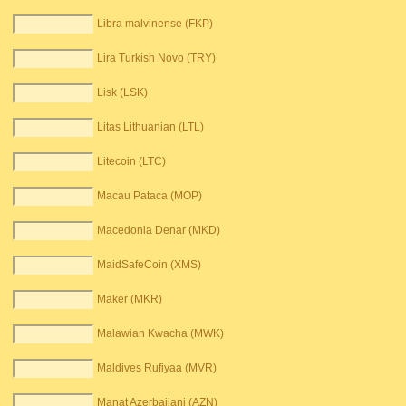
Libra malvinense (FKP)
Lira Turkish Novo (TRY)
Lisk (LSK)
Litas Lithuanian (LTL)
Litecoin (LTC)
Macau Pataca (MOP)
Macedonia Denar (MKD)
MaidSafeCoin (XMS)
Maker (MKR)
Malawian Kwacha (MWK)
Maldives Rufiyaa (MVR)
Manat Azerbaijani (AZN)