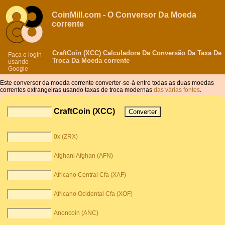
CoinMill.com - O Conversor Da Moeda
corrente
CraftCoin (XCC) Calculadora Da Conversão Da Taxa De
Faça o login
Troca Da Moeda corrente
usando
Google
Este conversor da moeda corrente converter-se-á entre todas as duas moedas
correntes extrangeiras usando taxas de troca modernas
das várias fontes
.
CraftCoin (XCC)
0x (ZRX)
Afghani Afghan (AFN)
Africano Central Cfa (XAF)
Africano Ocidental Cfa (XOF)
Anoncoin (ANC)