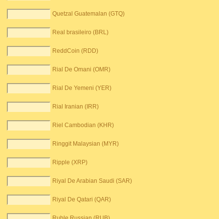
Quetzal Guatemalan (GTQ)
Real brasileiro (BRL)
ReddCoin (RDD)
Rial De Omani (OMR)
Rial De Yemeni (YER)
Rial Iranian (IRR)
Riel Cambodian (KHR)
Ringgit Malaysian (MYR)
Ripple (XRP)
Riyal De Arabian Saudi (SAR)
Riyal De Qatari (QAR)
Ruble Russian (RUB)