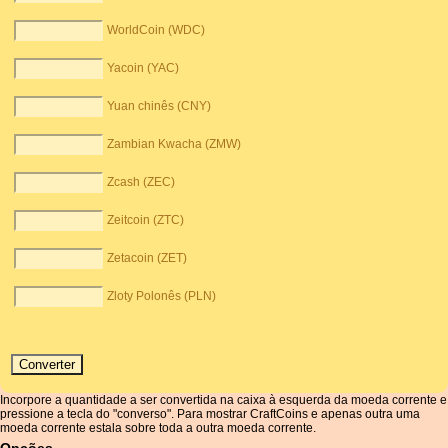
WorldCoin (WDC)
Yacoin (YAC)
Yuan chinês (CNY)
Zambian Kwacha (ZMW)
Zcash (ZEC)
Zeitcoin (ZTC)
Zetacoin (ZET)
Zloty Polonês (PLN)
Incorpore a quantidade a ser convertida na caixa à esquerda da moeda corrente e
pressione a tecla do "converso". Para mostrar CraftCoins e apenas outra uma
moeda corrente estala sobre toda a outra moeda corrente.