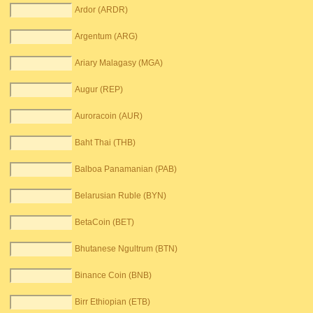
Ardor (ARDR)
Argentum (ARG)
Ariary Malagasy (MGA)
Augur (REP)
Auroracoin (AUR)
Baht Thai (THB)
Balboa Panamanian (PAB)
Belarusian Ruble (BYN)
BetaCoin (BET)
Bhutanese Ngultrum (BTN)
Binance Coin (BNB)
Birr Ethiopian (ETB)