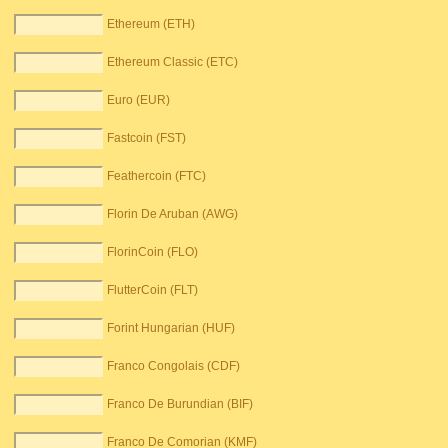
Ethereum (ETH)
Ethereum Classic (ETC)
Euro (EUR)
Fastcoin (FST)
Feathercoin (FTC)
Florin De Aruban (AWG)
FlorinCoin (FLO)
FlutterCoin (FLT)
Forint Hungarian (HUF)
Franco Congolais (CDF)
Franco De Burundian (BIF)
Franco De Comorian (KMF)